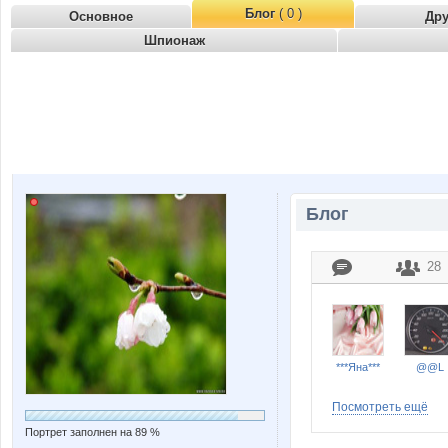
Блог
( 0 )
Основное
Др
Шпионаж
Блог
28
***Яна***
@@L
Посмотреть ещё
Портрет заполнен на 89 %