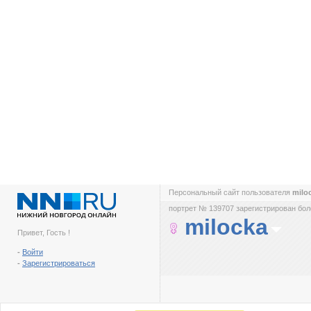
Персональный сайт пользователя
milo
портрет № 139707 зарегистрирован боле
milocka
Привет, Гость !
-
Войти
-
Зарегистрироваться